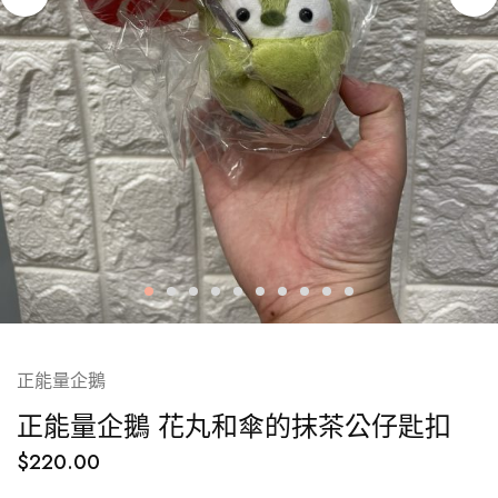
正能量企鵝
正能量企鵝 花丸和傘的抹茶公仔匙扣
$
220.00