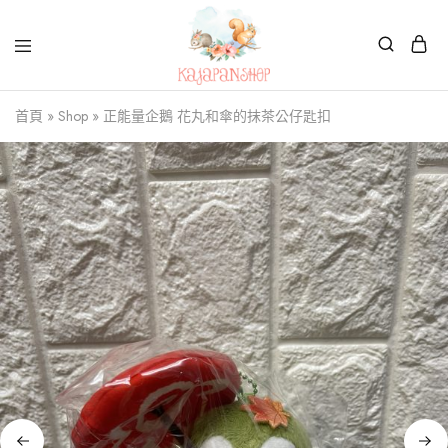
Kajapanshop
日
首頁
»
Shop
»
正能量企鵝 花丸和傘的抹茶公仔匙扣
韓
百
貨
店