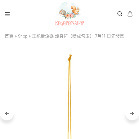
Kajapanshop
日
首頁
»
Shop
»
正能量企鵝 護身符（變成勾玉） 7月11 日先發售
韓
百
貨
店