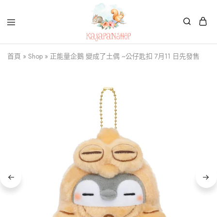
Kajapanshop
日
首頁
»
Shop
»
正能量企鵝 變成了土偶 ~公仔匙扣 7月11 日先發售
韓
百
貨
店