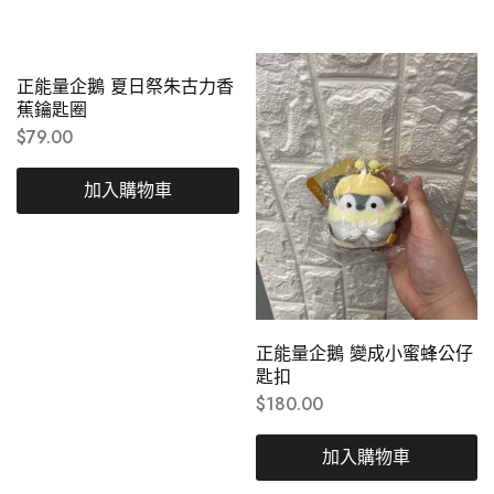
正能量企鵝 夏日祭朱古力香
蕉鑰匙圈
$
79.00
加入購物車
正能量企鵝 變成小蜜蜂公仔
匙扣
$
180.00
加入購物車