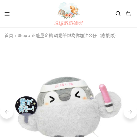
Kajapanshop
日
首頁
»
Shop
»
正能量企鵝 轉動筆燈為你加油公仔（應援隊）
韓
百
貨
店