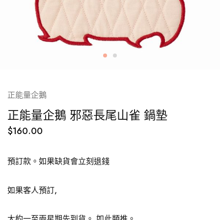
正能量企鵝
正能量企鵝 邪惡長尾山雀 鍋墊
$
160.00
預訂款。如果缺貨會立刻退錢
如果客人預訂,
大約一至兩星期先到貨。
如此類推。