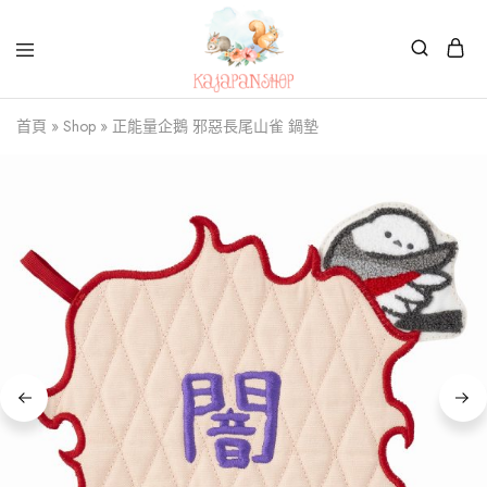
Kajapanshop
日
首頁
»
Shop
»
正能量企鵝 邪惡長尾山雀 鍋墊
韓
百
貨
店