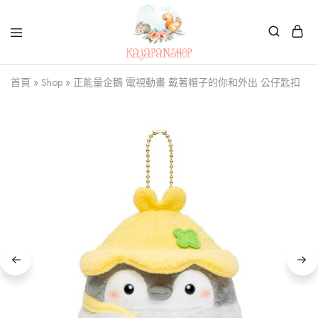
Kajapanshop
日
首頁
»
Shop
»
正能量企鵝 電視動畫 戴著帽子的你和外出 公仔匙扣
韓
百
貨
店