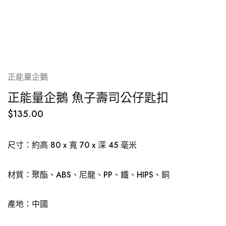
正能量企鵝
正能量企鵝 魚子壽司公仔匙扣
$
135.00
尺寸：約高 80 x 寬 70 x 深 45 毫米
材質：聚酯、ABS、尼龍、PP、鐵、HIPS、銅
產地：中國