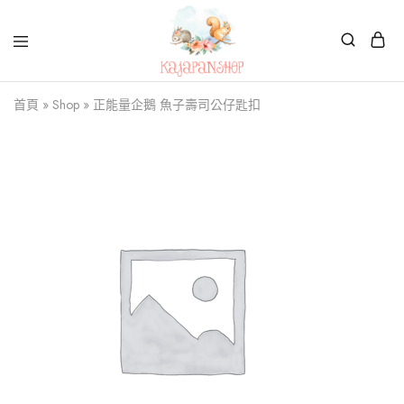
Kajapanshop
日
首頁
»
Shop
»
正能量企鵝 魚子壽司公仔匙扣
韓
百
貨
店