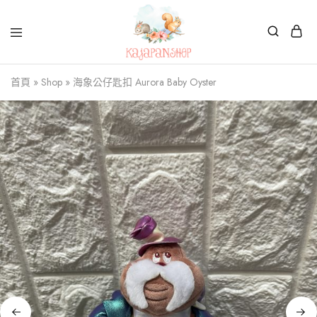
Kajapanshop
日
首頁
»
Shop
»
海象公仔匙扣 Aurora Baby Oyster
韓
百
貨
店