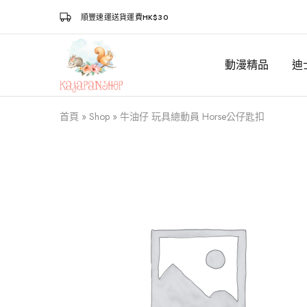
順豐速運送貨運費HK$30
動漫精品
迪
Kajapanshop
日
韓
百
貨
首頁
»
Shop
»
牛油仔 玩具總動員 Horse公仔匙扣
店