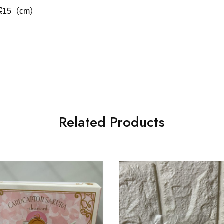
深
15
（
cm
）
Related Products