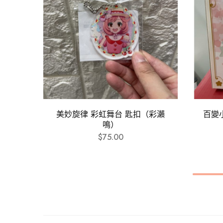
美妙旋律 彩虹舞台 匙扣（彩瀨
百變
鳴）
$
75.00