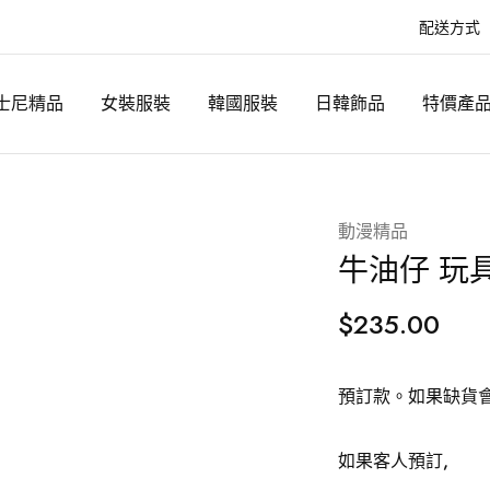
配送方式
士尼精品
女裝服裝
韓國服裝
日韓飾品
特價產
動漫精品
牛油仔 玩具
$
235.00
預訂款。如果缺貨
如果客人預訂,