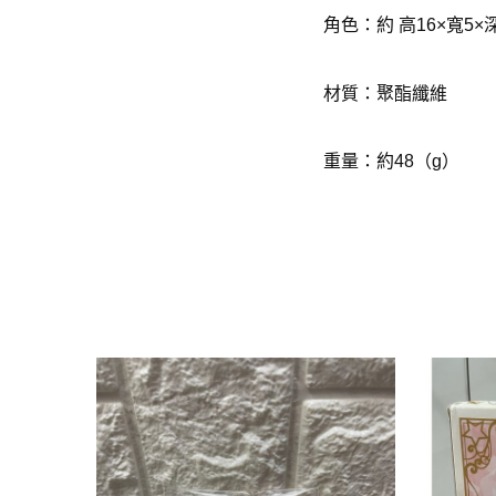
角色：約
高
16×
寬
5×
材質：聚酯纖維
重量：約
48
（
g
）