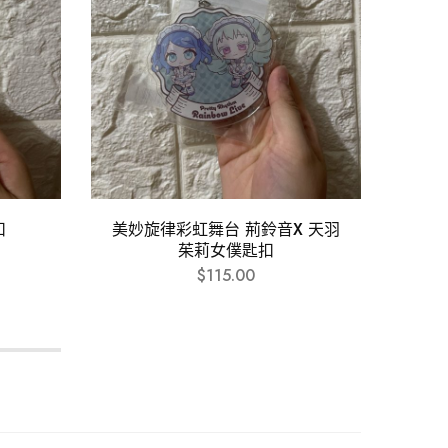
扣
美妙旋律彩虹舞台 荊鈴音X 天羽
美妙
茱莉女僕匙扣
$
115.00