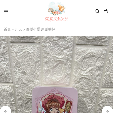
Kajapanshop
日
首頁
»
Shop
»
百變小櫻 原創熊仔
韓
百
貨
店