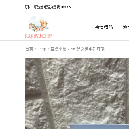
順豐速運送貨運費HK$30
動漫精品
迪
Kajapanshop
日
韓
百
貨
首頁
»
Shop
»
百變小櫻 x ost 夢之棒系列耳環
店