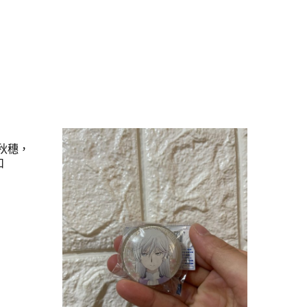
秋穗，
扣