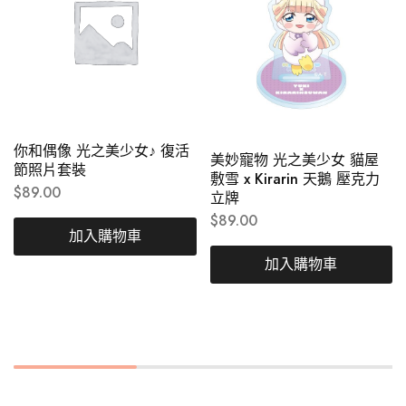
你和偶像 光之美少女♪ 復活
美妙寵物 光之美少女 貓屋
節照片套裝
敷雪 x Kirarin 天鵝 壓克力
$
89.00
立牌
$
89.00
加入購物車
加入購物車