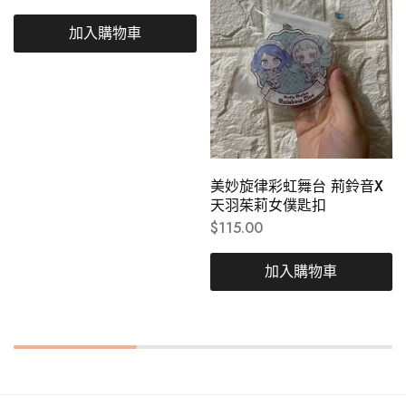
加入購物車
美妙旋律彩虹舞台 荊鈴音X
天羽茱莉女僕匙扣
$
115.00
加入購物車