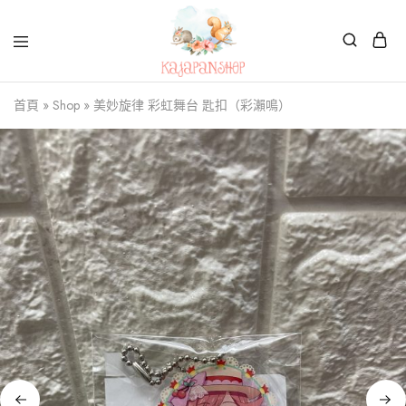
Kajapanshop
日
首頁
»
Shop
»
美妙旋律 彩虹舞台 匙扣（彩瀨鳴）
韓
百
貨
店