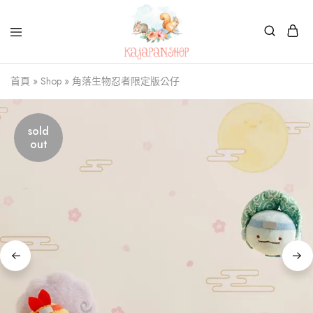
Kajapanshop
日
首頁
»
Shop
»
角落生物忍者限定版公仔
韓
百
貨
店
sold
out