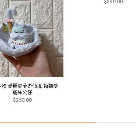
$
390.00
生物 愛麗絲夢遊仙境 蜥蜴愛
麗絲公仔
$
250.00