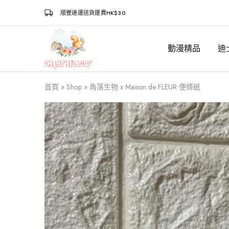
順豐速運送貨運費HK$30
動漫精品
迪
Kajapanshop
日
韓
百
貨
首頁
»
Shop
»
角落生物 x Maison de FLEUR 便條紙
店