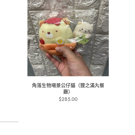
角落生物場景公仔貓（狸之滿丸餐
角落生物
廳）
$
285.00