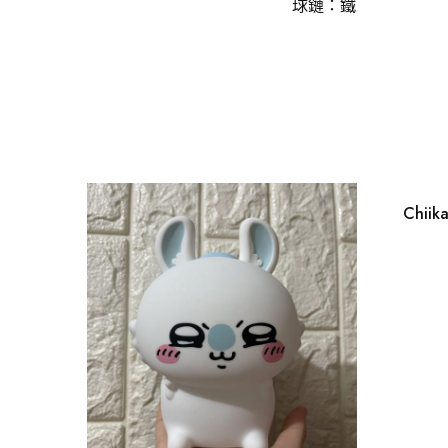
球鏈：鐵
Chii