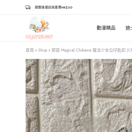
順豐速運送貨運費HK$30
動漫精品
迪
Kajapanshop
日
韓
百
貨
首頁
»
Shop
»
邪惡 Magical Chiikawa 魔法少女公仔匙扣 (Ch
店