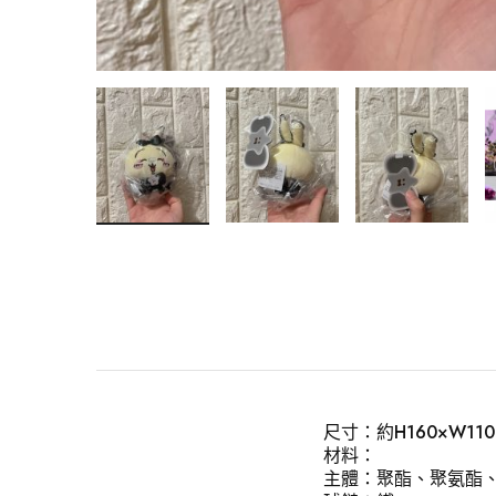
尺寸：約H160×W110
材料：
主體：聚酯、聚氨酯