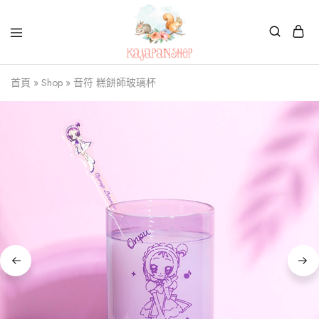
Kajapanshop
日
首頁
»
Shop
»
音符 糕餅師玻璃杯
韓
百
貨
店