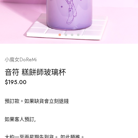
小魔女DoReMi
音符 糕餅師玻璃杯
$
195.00
預訂款。如果缺貨會立刻退錢
如果客人預訂,
大約一至兩星期先到貨。 如此類推。