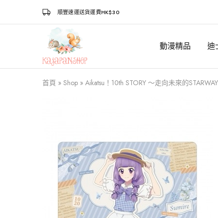
順豐速運送貨運費HK$30
動漫精品
迪
Kajapanshop
日
韓
百
貨
首頁
»
Shop
»
Aikatsu！10th STORY ～走向未來的STA
店