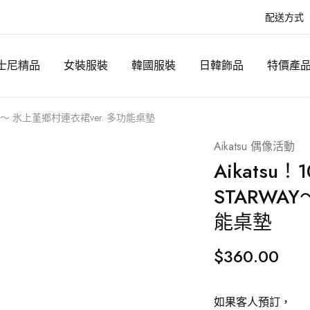
配送方式
士尼精品
女裝服裝
韓國服裝
日韓飾品
特價產
RWAY～ 氷上堇鄉村連衣裙ver. 多功能桌墊
Aikatsu 偶像活動
Aikatsu
STARWA
能桌墊
$
360.00
如果客人預訂，