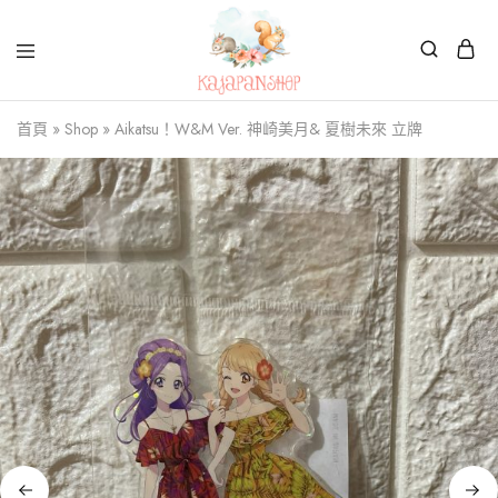
Kajapanshop
日
首頁
»
Shop
»
Aikatsu！W&M Ver. 神崎美月& 夏樹未來 立牌
韓
百
貨
店