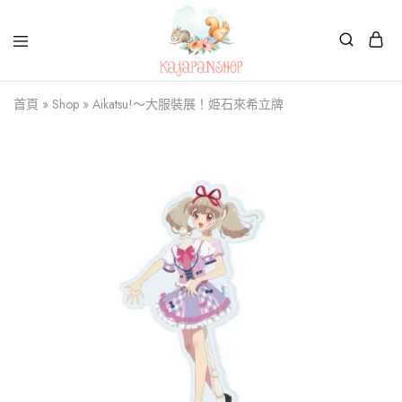
Kajapanshop
日
首頁
»
Shop
»
Aikatsu!～大服裝展！姫石來希立牌
韓
百
貨
店