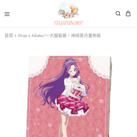
Kajapanshop
日
首頁
»
Shop
»
Aikatsu!～大服裝展！神崎美月畫佈板
韓
百
貨
店