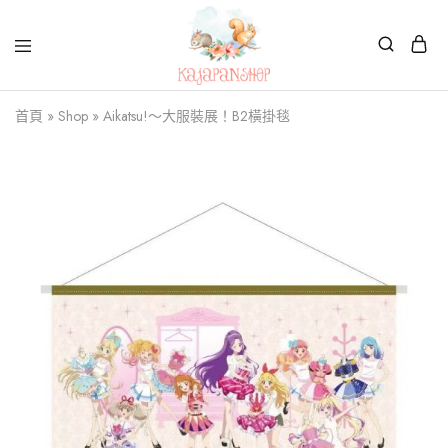
Kajapanshop
日
首頁
»
Shop
»
Aikatsu!～大服裝展！B2橫掛毯
韓
百
貨
店