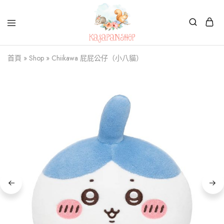
Kajapanshop
日
首頁
»
Shop
»
Chiikawa 屁屁公仔（小八貓）
韓
百
貨
店