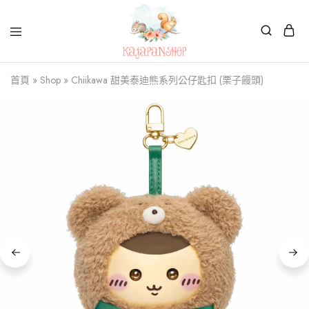
Kajapanshop
日
首頁
»
Shop
»
Chiikawa 甜美泰迪熊系列公仔匙扣 (栗子饅頭)
韓
百
貨
店