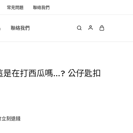
常見問題
聯絡我們
品
聯絡我們
wa 這是在打西瓜嗎…? 公仔匙扣
）
會立刻退錢