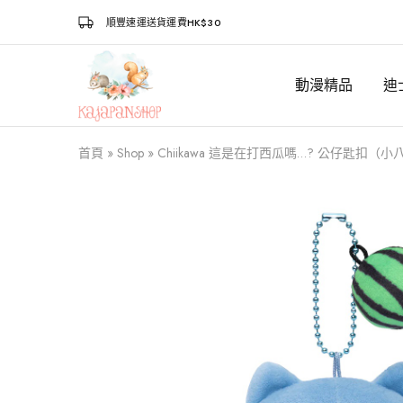
順豐速運送貨運費HK$30
動漫精品
迪
Kajapanshop
日
韓
百
貨
首頁
»
Shop
»
Chiikawa 這是在打西瓜嗎…? 公仔匙扣（小
店