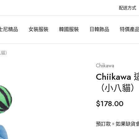
配送方式
士尼精品
女裝服裝
韓國服裝
日韓飾品
特價產
八貓）
Chiikawa
Chiika
（小八貓
$
178.00
預訂款。如果缺貨