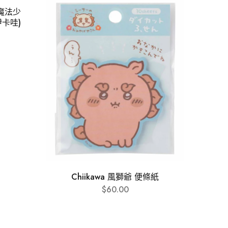
二代魔法少
伊卡哇)
Chiikawa 風獅爺 便條紙
Chi
$
60.00