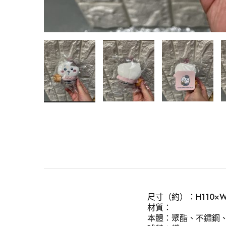
尺寸（約）：H110×W
材質：
本體：聚酯、不鏽鋼