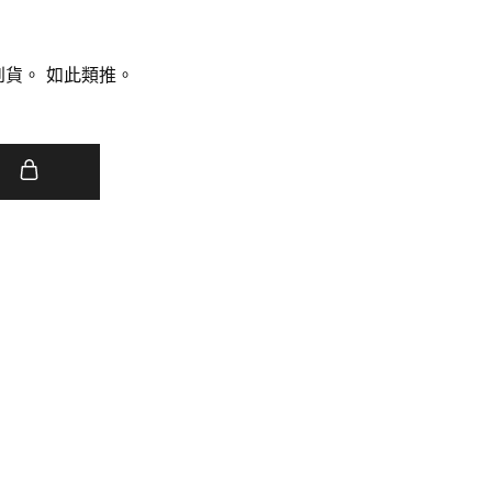
到貨。
如此類推。
車