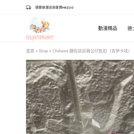
順豐速運送貨運費HK$30
動漫精品
迪
Kajapanshop
日
韓
百
貨
首頁
»
Shop
»
Chiikawa 麵包店店員公仔匙扣（吉伊卡哇）
店