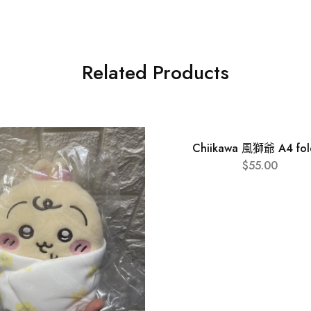
Related Products
Chiikawa 風獅爺 A4 fol
$
55.00