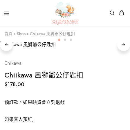
Kajapanshop
日
首頁
»
Shop
»
Chiikawa 風獅爺公仔匙扣
韓
百
貨
店
Chiikawa
Chiikawa 風獅爺公仔匙扣
$
178.00
預訂款。如果缺貨會立刻退錢
如果客人預訂,