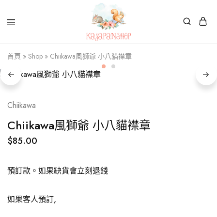
Kajapanshop
日
首頁
»
Shop
»
Chiikawa風獅爺 小八貓襟章
韓
百
貨
店
Chiikawa
Chiikawa風獅爺 小八貓襟章
$
85.00
預訂款。如果缺貨會立刻退錢
如果客人預訂,