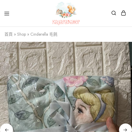
Kajapanshop
日
首頁
»
Shop
»
Cinderella 毛氈
韓
百
貨
店