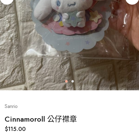
Sanrio
Cinnamoroll 公仔襟章
$
115.00