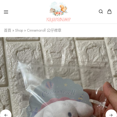
Kajapanshop
日
首頁
»
Shop
»
Cinnamoroll 公仔襟章
韓
百
貨
店