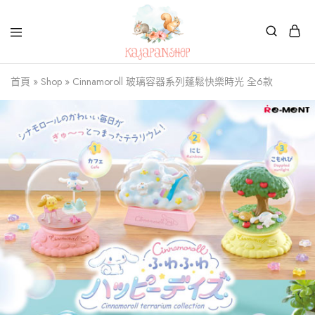
Kajapanshop
日
首頁
»
Shop
»
Cinnamoroll 玻璃容器系列蓬鬆快樂時光 全6款
韓
百
貨
店