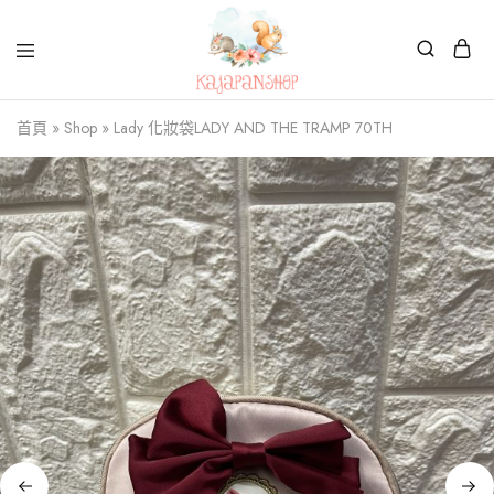
Kajapanshop
日
首頁
»
Shop
»
Lady 化妝袋LADY AND THE TRAMP 70TH
韓
百
貨
店