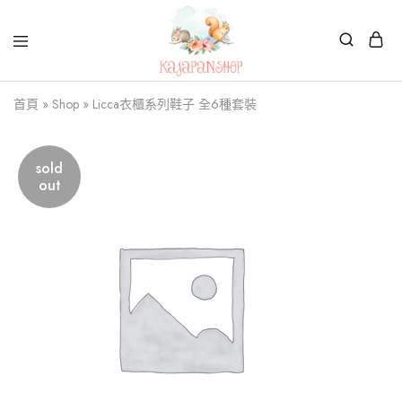
Kajapanshop
日
首頁
»
Shop
»
Licca衣櫃系列鞋子 全6種套裝
韓
百
貨
店
sold
out