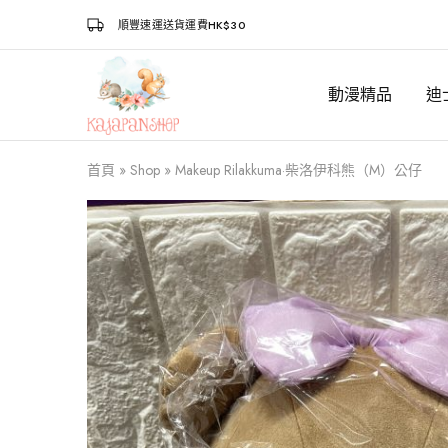
順豐速運送貨運費HK$30
動漫精品
迪
Kajapanshop
日
韓
百
貨
首頁
»
Shop
»
Makeup Rilakkuma·柴洛伊科熊（M）公仔
店