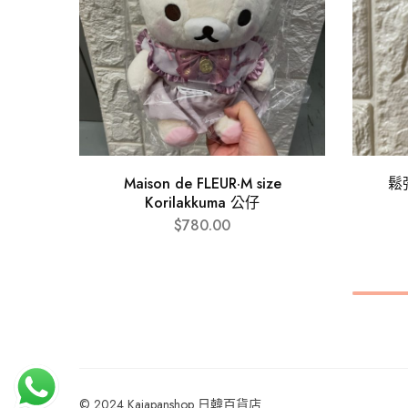
Maison de FLEUR·M size
鬆
Korilakkuma 公仔
$
780.00
© 2024 Kajapanshop 日韓百貨店