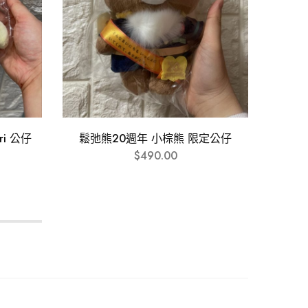
ori 公仔
鬆弛熊20週年 小棕熊 限定公仔
Mai
$
490.00