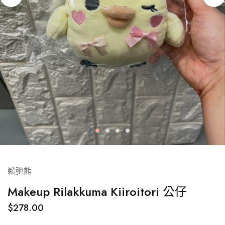
鬆弛熊
Makeup Rilakkuma Kiiroitori 公仔
$
278.00