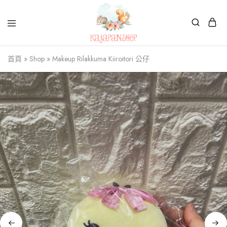
Kajapanshop
日
首頁
»
Shop
»
Makeup Rilakkuma Kiiroitori 公仔
韓
百
貨
店