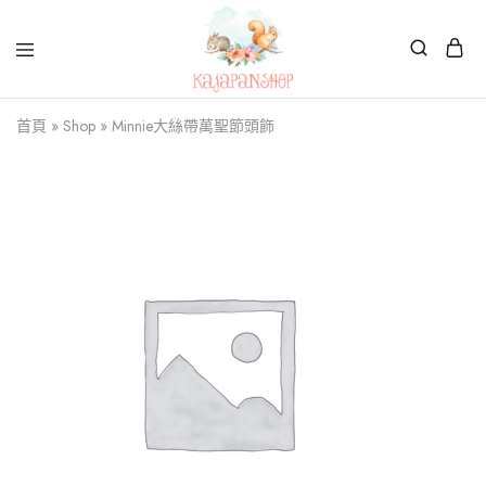
Kajapanshop
日
首頁
»
Shop
»
Minnie大絲帶萬聖節頭飾
韓
百
貨
店