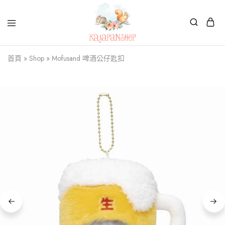
Kajapanshop
日
首頁
»
Shop
»
Mofusand 啤酒公仔匙扣
韓
百
貨
店