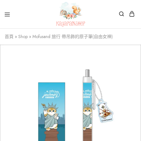
Kajapanshop
日
首頁
»
Shop
»
Mofusand 旅行 帶吊飾的原子筆(自由女神)
韓
百
貨
店