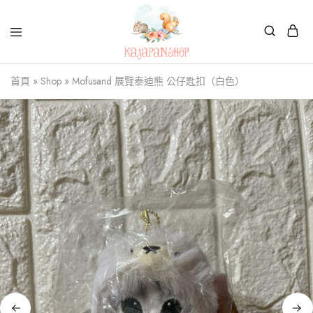
Kajapanshop
日
首頁
»
Shop
»
Mofusand 展覽泰迪熊 公仔匙扣（白色）
韓
百
貨
店