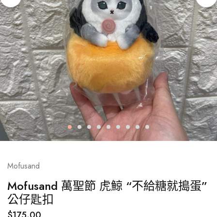
Mofusand
Mofusand 萬聖節 虎鯨 “不給糖就搗蛋”
公仔匙扣
$
175.00