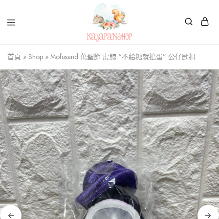
Kajapanshop
日
首頁
»
Shop
»
Mofusand 萬聖節 虎鯨 “不給糖就搗蛋” 公仔匙扣
韓
百
貨
店