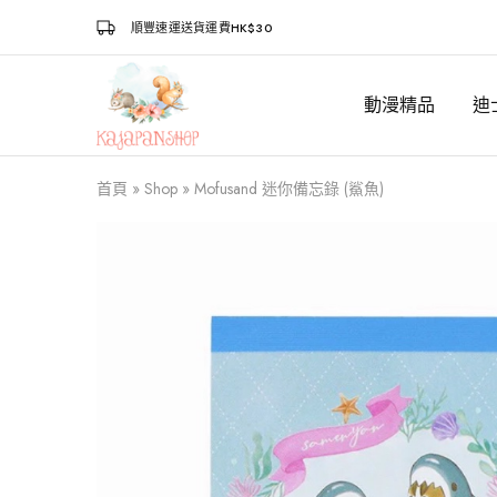
順豐速運送貨運費HK$30
動漫精品
迪
Kajapanshop
日
韓
百
貨
首頁
»
Shop
»
Mofusand 迷你備忘錄 (鯊魚)
店