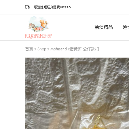
順豐速運送貨運費HK$30
動漫精品
迪
Kajapanshop
日
韓
百
貨
首頁
»
Shop
»
Mofusand x蛋黃哥 公仔匙扣
店