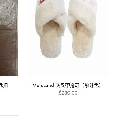
仔匙扣
Mofusand 交叉帶拖鞋（象牙色）
Mof
$
230.00