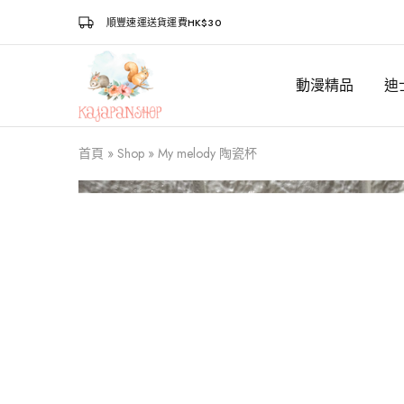
順豐速運送貨運費HK$30
動漫精品
迪
Kajapanshop
日
韓
百
貨
首頁
»
Shop
»
My melody 陶瓷杯
店