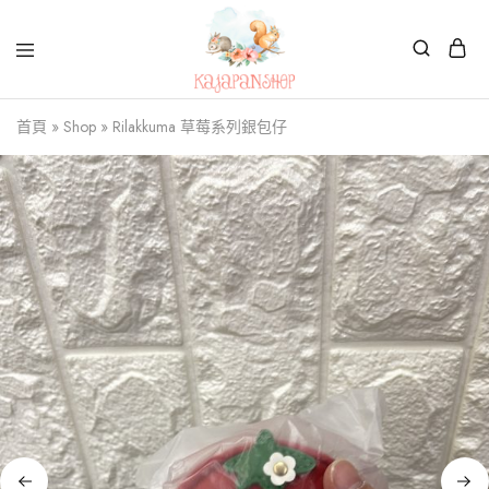
Kajapanshop
日
首頁
»
Shop
»
Rilakkuma 草莓系列銀包仔
韓
百
貨
店