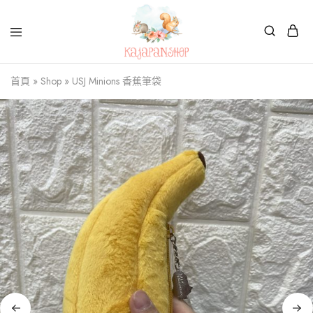
Kajapanshop
日
首頁
»
Shop
»
USJ Minions 香蕉筆袋
韓
百
貨
店